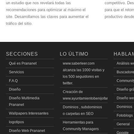
un estudio que nos revelará todas las
competitivo. Des
recomendaciones para optimizar al máximo el
para que el retor
site. Desarrollamos las claves para aumentar el
productivo desd
tráfico del sitio.
SECCIONES
LO ÚLTIMO
HABLA
Qué es Prananet
www.saberleer.com
Análisis w
alcanza las 1000 visitas y
Servicios
Buscador
los 500 seguidores en
F.A.Q
Communit
twitter.
Diseño
Diseño grá
Creación de
Diseño Multimedia
Diseño w
www.ayuntamientobenijofar.es
Prananet
Dominios
Dominios , subdominios
Wallpapers Interesantes
o carpetas en SEO
Fotoblogs
logotipos
Herramientas para
General
Community Managers
Diseño Web Prananet
Google